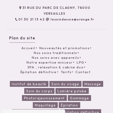
31 RUE DU PARC DE CLAGNY, 78000
VERSAILLES
01 30 21 13 42
lesoindesoie@orange.fr
Plan du site
Accueil
Nouveautés et promotions
Nos soins traditionnels
Nos soins avec appareils
Notre expertise minceur
LPG
SPA , relaxation & cabine duo
Épilation définitive
Tarifs
Contact
Institut de beauté
Soin du visage
Massage
Soin du corps
Lumière pulsée
Photorajeunissement
Gommage
Maquillage
Épilation
Massage sous affusion
Épilation définitive